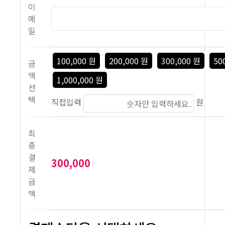
이
메
일
금
액
선
택
직접입력
원
최
종
결
제
금
액