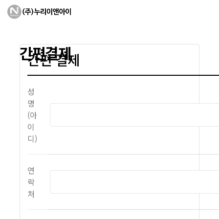
간편결제
간편 결제
성
명
(아
이
디)
연
락
처